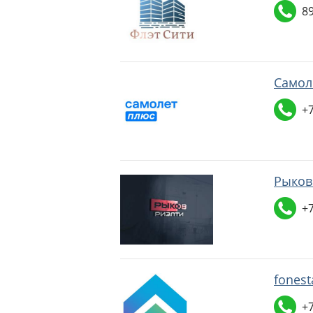
8
Самол
+
Рыков
+7
fonest
+