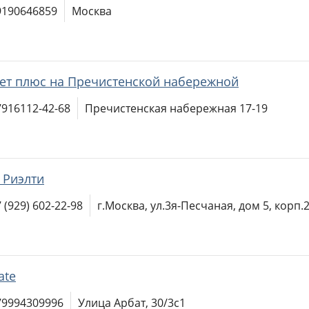
9190646859
Москва
ет плюс на Пречистенской набережной
7916112-42-68
Пречистенская набережная 17-19
 Риэлти
 (929) 602-22-98
г.Москва, ул.3я-Песчаная, дом 5, корп.
ate
79994309996
Улица Арбат, 30/3с1