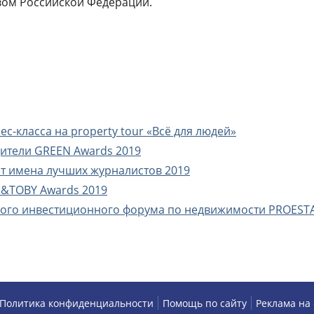
вом Российской Федерации.
с-класса на property tour «Всё для людей»
дители GREEN Awards 2019
т имена лучших журналистов 2019
E&TOBY Awards 2019
ного инвестиционного форума по недвижимости PROEST
Политика конфиденциальности
Помощь по сайту
Реклама на