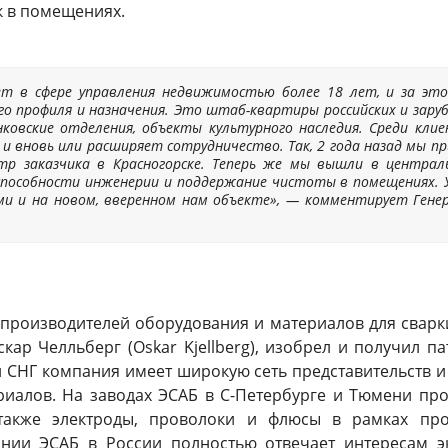
ок в помещениях.
ает в сфере управления недвижимостью более 18 лет, и за э
о профиля и назначения. Это штаб-квартиры российских и зар
нковские отделения, объекты культурного наследия. Среди кл
 и вновь или расширяет сотрудничество. Так, 2 года назад мы пр
нтр заказчика в Красногорске. Теперь же мы вышли в централ
пособности инженерии и поддержание чистоты в помещениях. Ув
ми и на новом, вверенном нам объекте», — комментирует Генер
производителей оборудования и материалов для сварки
ар Челльберг (Oskar Kjellberg), изобрел и получил п
и СНГ компания имеет широкую сеть представительств и
риалов. На заводах ЭСАБ в С-Петербурге и Тюмени пр
также электроды, проволоки и флюсы в рамках пр
ании ЭСАБ в России полностью отвечает интересам э