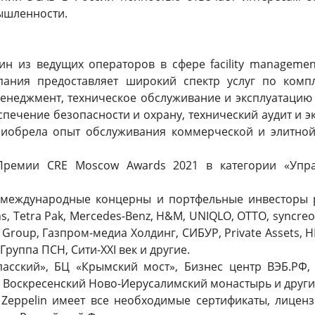
ышленности.
один из ведущих операторов в сфере facility manageme
пания предоставляет широкий спектр услуг по комп
неджмент, техническое обслуживание и эксплуатацию
печение безопасности и охрану, технический аудит и э
приобрела опыт обслуживания коммерческой и элитн
ремии CRE Moscow Awards 2021 в категории «Управ
и международные концерны и портфельные инвесторы 
, Tetra Pak, Mercedes-Benz, H&M, UNIQLO, ОТТО, syncre
 Group, Газпром-медиа Холдинг, СИБУР, Private Assets,
Группа ПСН, Сити-XXI век и другие.
пасский», БЦ «Крымский мост», Бизнес центр ВЭБ.РФ
», Воскресенский Ново-Иерусалимский монастырь и друг
 Zeppelin имеет все необходимые сертификаты, лицен