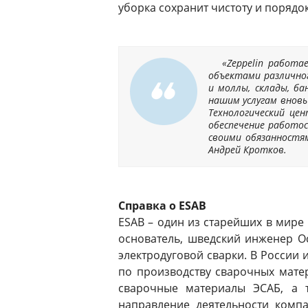
уборка сохранит чистоту и поряд
«Zeppelin работ
объектами различног
и моллы, склады, ба
нашим услугам вновь
Технологический це
обеспечение работос
своими обязанностя
Андрей Кротков.
Справка о ESAB
ESAB – один из старейших в мире 
основатель, шведский инженер Оск
электродуговой сварки. В России 
по производству сварочных мате
сварочные материалы ЭСАБ, а 
направление деятельности комп