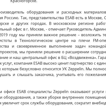
Красногорске.
оизводитель оборудования и расходных материалов
я Россию. Так, представительства ESAB есть в Москве, 
ирске и других городах. В московском регионе рабо
льный офис в г. Москве, - отмечает Руководитель Адм
 2019 году мы приняли важное решение – возложить те
истоты в Технологическом центре на плечи FM-опер
ества и своевременное выполнение задач командой
 проектов, мы приняли решение о расширении сотруднич
вание и наш центральный офис в БЦ «Воздвиженка». Га
 услуг, компания ESAB высоко ценит партнерство с ед
к которым безусловно относится УК Zeppelin. Мы полн
ушать и слышать заказчика, учитывать его пожелания
ом офисе ESAB специалисты Zeppelin оказывают услуги
и оборудования, а также уборке внутренних помещени
 увеличит срок службы оборудования, сократит внебюд