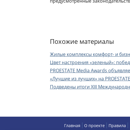
предусмотренные законодательст
Похожие материалы
Жилые комплексы комфорт- и бизне
Цвет настроения «зеленый»: побе
PROESTATE Media Awards объявляе
«Лучшие из лучших» на PROESTAT
Подведены итоги XIII Международ
Главная
О проекте
Правила